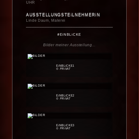
UHR
AUSSTELLUNGSTEiLNEHMERiN
Linde Daum, Malerei
#EiNBLiCKE
Bilder meiner Ausstellung...
EiNBLiCKE1
© PRiVAT
EiNBLiCKE2
© PRiVAT
EiNBLiCKE3
© PRiVAT