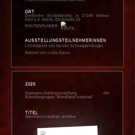
ORT
Dorfkirche (Erzählkirche) in 17209 Sietow-
Dorf a.d. Müritz, Dorfstraße 20
ROUTENPLANER:
AUSSTELLUNGSTEiLNEHMERiNNEN
Lichtobjekte von Kerstin Schneggenburger,
Malerei von Linde Daum
2025
Gemeinschaftsausstellung der
Künstlergruppe 'Wendland hautnah'
TiTEL
Wendland hautnah-sichtbar