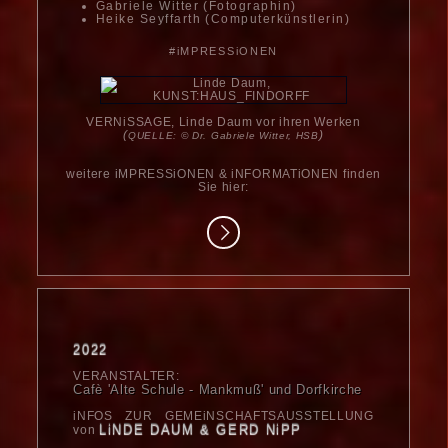
Gabriele Witter (Fotographin)
Heike Seyffarth (Computerkünstlerin)
#iMPRESSiONEN
VERNiSSAGE, Linde Daum vor ihren Werken
(
)
QUELLE: © Dr. Gabriele Witter, HSB
weitere iMPRESSiONEN & iNFORMATiONEN finden
Sie hier:
2022
VERANSTALTER:
Cafè 'Alte Schule - Mankmuß'
und Dorfkirche
iNFOS ZUR GEMEiNSCHAFTSAUSSTELLUNG
LiNDE DAUM
&
GERD NiPP
von