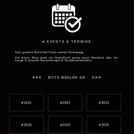
⧣ EVENTS & TERMiNE
Sehr geehrte Besucher*innen meiner Home­page.
Auf dieser Seite gebe ich Ihnen/Euch gerne einen Über­blick über bis­
herige & aktuelle Aus­stellungen & Studien­aufent­halte:
<<<
>>>
BiTTE WÄHLEN SiE
⧣2021
⧣2022
⧣2023
⧣2024
⧣2025
⧣2026