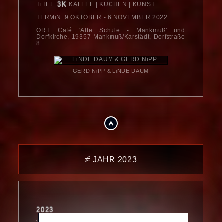
3K
TiTEL:
KAFFEE | KUCHEN | KUNST
TERMiN: 9.OKTOBER - 6.NOVEMBER 2022
ORT: Café 'Alte Schule - Mankmuß' und
Dorfkirche, 19357 Mankmuß/Karstädt, Dorfstraße
8
GERD NiPP & LiNDE DAUM
.
⧣ JAHR 2023
2023