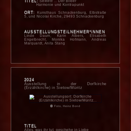
TiTEL:
Sextett! ... Der Bilder
Harmonie und Kontrapunkt
ORT:
Kunsthaus Schnacken­burg, Elbstraße
5, und Nicolai Kirche, 29493 Schnackenburg
AUSSTELLUNGSTEiLNEHMER*iNNEN
Linde Daum, Karin Albers, Elisabeth
Engelbrecht, Monika Hofmann, Andreas
Marquardt, Anita Stang
2024
Ausstellung in der Dorfkirche
(Erzählkirche) in Sietow/Müritz
©
Foto, Heinz Bond
TiTEL
Alles, was ihr tut, geschehe in Liebe