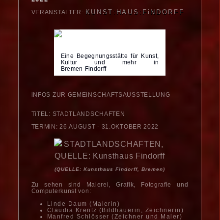
KUNST:HAUS:FiNDORFF
VERANSTALTER:
Eine Begegnungsstätte für Kunst,
Kultur und mehr in
Bremen-Findorff
iNFOS ZUR GEMEiNSCHAFTSAUS­STELLUNG
TiTEL: STADTLANDSCHAFTEN
TERMiN: 26.AUGUST - 31.OKTOBER 2022
(QUELLE: Kunsthaus Findorff, Bremen)
Zu sehen sind Malerei, Grafik, Fotografie und
Computerkunst von:
Linde Daum (Malerin)
Claudia Krentz (Bildhauerin, Zeichnerin)
Manfred Schlösser (Zeichner und Maler)