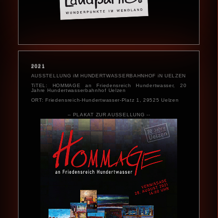
2021
AUSSTELLUNG iM HUNDERT­WASSER­BAHNHOF iN UELZEN
TiTEL: HOMMAGE an Friedensreich Hundertwasser, 20
Jahre Hundert­wasser­bahnhof Uelzen
ORT: Friedensreich-Hundertwasser-Platz 1, 29525 Uelzen
-- PLAKAT ZUR AUSSELLUNG --