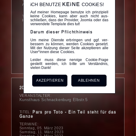
VERANSTALTER:
KEiNE
iCH BENUTZE
COOKiES!
Arztpraxis Dr. med. Maximilian Leisle
Auf meiner Homepage benutze ich prinzipiell
keine Cookies, kann aber auch nicht aus­­
TiTEL: LiNDE DAUM - VERSPiELTE
schließen, dass der Provider, Joomla oder das
FARBMOMENTE...
ver­wendete Template dies tut!
iNFOS ZUR AUSSTELLUNG von
Darum dieser Pflichthinweis
LiNDE DAUM
Um meine Dienste er­bringen und ggf. ver­
TERMiN: 01.NOVEMBER 2022 - 30.APRiL 2023
bessern zu können, werden Cookies gesetzt.
Mit der Nutzung dieser Seite akzeptieren alle
ORT: Arztpraxis Dr. med. Maximilian Leisle,
User*innen diese Cookies.
Marschtorstr. 12, 29451 Dannenberg
Leider muss diese nervige Cookie-Frage
gestellt werden, ich bitte um Verständnis,
vielen Dank!
AKZEPTiEREN
ABLEHNEN
2023
VERANSTALTER:
Kunsthaus Schnackenburg Elbstr.5
Pars pro Toto - Ein Teil steht für das
TiTEL:
Ganze
TERMiNE:
Sonntag, 05. März 2023
Samstag, 11. März 2023