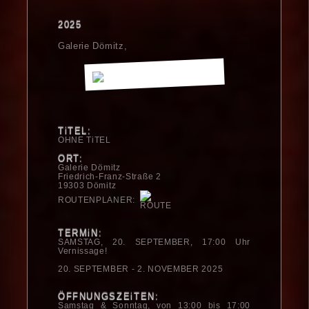
2025
Galerie Dömitz,
TiTEL:
OHNE TiTEL
ORT:
Galerie Dömitz
Friedrich-Franz-Straße 2
19303 Dömitz
ROUTENPLANER:
TERMiN:
SAMSTAG, 20. SEPTEMBER, 17:00 Uhr
Vernissage!
20. SEPTEMBER - 2. NOVEMBER 2025
ÖFFNUNGSZEiTEN:
Samstag & Sonntag, von 13:00 bis 17:00