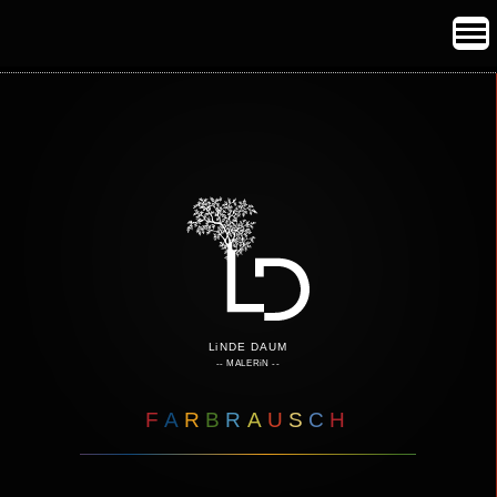
LiNDE DAUM
-- MALERiN --
F
A
R
B
R
A
U
S
C
H