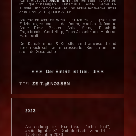
elbe fünf
Künstler­gruppe „
“, gemeinsam mit Gästen
im gleich­namigen Kunsthaus eine Verkaufs­
ausstellung retro­spektiver und aktueller Werke unter
dem Titel „ZEIT.gENOSSEN“.
Angeboten werden Werke der Malerei, Objekte und
Zeichnungen von Linde Daum, Monika Hofmann,
Anne Rose Bekker, Anita Stang, Elisabeth
Engelbrecht, Gerd Nipp, Erich Jessnitz und Andreas
Marquardt.
Die Künstlerinnen & Künstler sind anwesend und
freuen sich sehr auf interessierten Besuch und an­
regende Gespräche.
✶✶✶ Der Eintritt ist frei. ✶✶✶
ZEIT.gENOSSEN
TiTEL:
2023
Ausstellung im Kunsthaus "elbe fünf",
anlässlig der 31. Schubertiade vom 14. -
17.September 2023