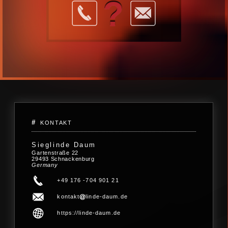
?
KONTAKT
Sieglinde Daum
Gartenstraße 22
29493 Schnackenburg
Germany
+49 176 -704 901 21
kontakt
linde-daum.de
https://linde-daum.de