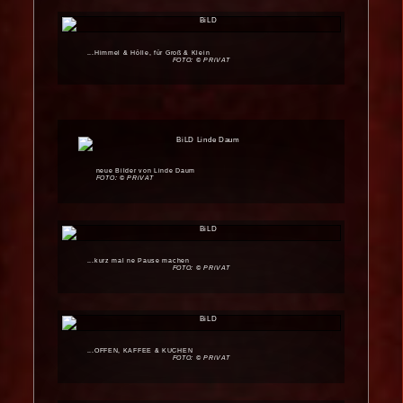
...Himmel & Hölle, für Groß & Klein
FOTO: © PRiVAT
neue Bilder von Linde Daum
FOTO: © PRiVAT
...kurz mal ne Pause machen
FOTO: © PRiVAT
...OFFEN, KAFFEE & KUCHEN
FOTO: © PRiVAT