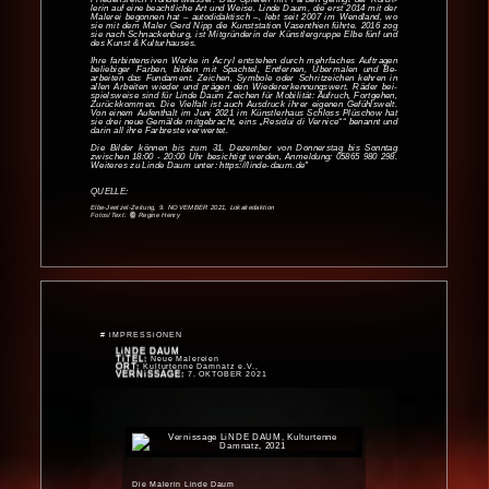
lerin auf eine be­acht­liche Art und Weise. Linde Daum, die erst 2014 mit der
Malerei begonnen hat – auto­didaktisch –, lebt seit 2007 im Wend­land, wo
sie mit dem Maler Gerd Nipp die Kunst­station Vasen­thien führte. 2016 zog
sie nach Schnacken­burg, ist Mit­gründerin der Künstler­gruppe Elbe fünf und
des Kunst & Kultur­hauses.
Ihre farb­intensiven Werke in Acryl entstehen durch mehr­faches Auf­tragen
be­liebiger Farben, bilden mit Spachtel, Ent­fernen, Über­malen und Be­
arbeiten das Funda­ment. Zeichen, Symbole oder Schrit­zeichen kehren in
allen Arbeiten wieder und prägen den Wieder­er­kennungs­wert. Räder bei­
spiels­weise sind für Linde Daum Zeichen für Mobilität: Auf­ruch, Fort­gehen,
Zurück­kommen. Die Viel­falt ist auch Aus­druck ihrer eigenen Ge­fühls­welt.
Von einem Auf­ent­halt im Juni 2021 im Künstler­haus Schloss Plüschow hat
sie drei neue Ge­mälde mit­ge­bracht, eins „Residui di Vernice““ be­nannt und
darin all ihre Farb­reste verwertet.
Die Bilder können bis zum 31. Dezember von Donnerstag bis Sonntag
zwischen 18:00 - 20:00 Uhr besichtigt werden, Anmeldung:
05865 980 298.
Weiteres zu Linde Daum unter: https://linde-daum.de"
QUELLE:
Elbe-Jeetzel-Zeitung
,
9. NOVEMBER 2021
,
Lokalredaktion
Fotos/Text:
©
Regine Henry
# iMPRESSiONEN
LiNDE DAUM
TiTEL:
Neue Malereien
ORT:
Kulturtenne Damnatz e.V.,
VERNiSSAGE:
7. OKTOBER 2021
Die Malerin Linde Daum