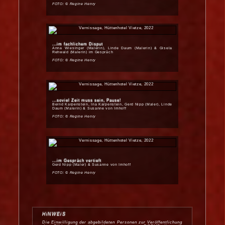
FOTO: © Regine Henry
...im fachlichem Disput
Anna Wiesinger (Malerin), Linde Daum (Malerin) & Gisela
Rehwald (Malerin) im Gespräch
FOTO: © Regine Henry
...soviel Zeit muss sein, Pause!
Bernd Karpenstein, Ina Karpenstein, Gerd Nipp (Maler), Linde
Daum (Malerin) & Susanne von Imhoff
FOTO: © Regine Henry
...im Gespräch vertieft
Gerd Nipp (Maler) & Susanne von Imhoff
FOTO: © Regine Henry
HiNWEiS
Die Einwilligung der abgebildeten Personen zur Veröffentlichung