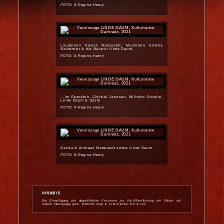
FOTO: © Regine Henry
Laudatorin Karola Marquardt, Musikerin Andrea
Baldemair & die Malerin Linde Daum.
FOTO: © Regine Henry
...im Gespräch, Christel Janssen, Wilhelm Schulte,
Linde Daum & Gäste
FOTO: © Regine Henry
Karola & Andreas Marquardt sowie Linde Daum
FOTO: © Regine Henry
HiNWEiS
Die Einwilligung der abgebildeten Personen zur Veröffentlichung der Bilder auf
meiner Homepage gem. DSGVO liegt in schriftlicher Form vor!