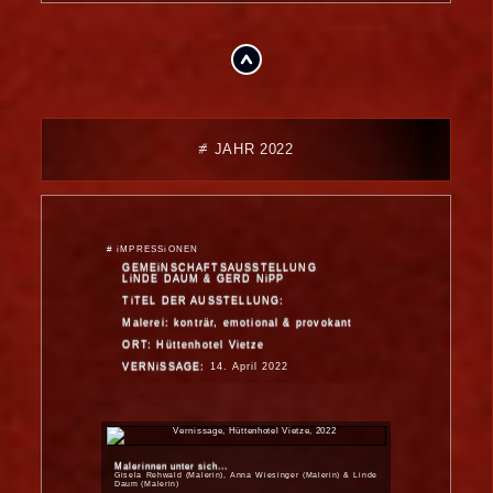
.
⧣ JAHR 2022
# iMPRESSiONEN
GEMEiNSCHAFTSAUSSTELLUNG
LiNDE DAUM & GERD NiPP
TiTEL DER AUSSTELLUNG:
Malerei: konträr, emotional & provokant
ORT: Hüttenhotel Vietze
VERNiSSAGE:
14. April 2022
Malerinnen unter sich...
Gisela Rehwald (Malerin), Anna Wiesinger (Malerin) & Linde
Daum (Malerin)