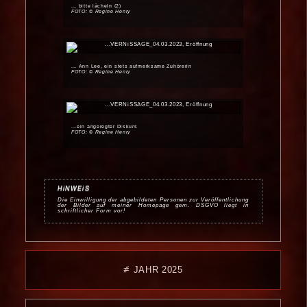
... bitte lächeln (2)
FOTO: © Regine Henry
... Ann Lee, ein stets auf­merk­same Zuhörerin
FOTO: © Regine Henry
...ein angeregter Diskurs
FOTO: © Regine Henry
HiNWEiS
Die Einwilligung der abgebildeten Personen zur Veröffentlichung
der Bilder auf meiner Homepage gem. DSGVO liegt in
schriftlicher Form vor!
⧣ JAHR 2025