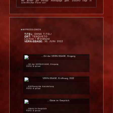
der Bilder auf meiner Homepage gem. DSGVO liegt in
schriftlicher Form vor!
#iMPRESSiONEN
TiTEL:
OHNE TiTEL!
ORT:
TENQUETO
Lüchow / Wendland
VERNiSSAGE:
30. JUNi 2022
...Ort der VERNiSSAGE, Eingang
FOTO: © privat
...Eröffnung der Ausstellung
FOTO: © privat
...Gäste im Gespräch
FOTO: © privat