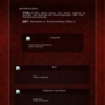
#iMPRESSiONEN
TiTEL:
40.000 Jahre Kunst von Homo sapiens in
Europa - der Beitrag der Künstlergruppe 'elbe fünf',
Sommerausstellung
ORT:
Kunsthaus in Schnackenburg Elbstr.5
Triptychon der Emutionen
FOTO: © PRiVAT
???
FOTO: © PRiVAT
Nightmare
FOTO: © PRiVAT