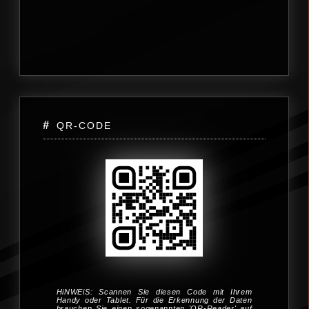
QR-CODE
HiNWEiS: Scannen Sie diesen Code mit Ihrem
Handy oder Tablet. Für die Er­kennung der Daten
brauchen Sie einen so­ge­nannten 'QR-Reader' auf