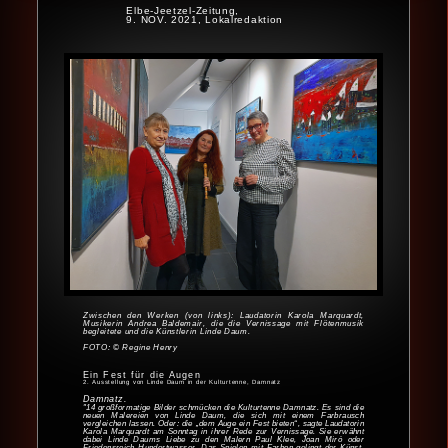
Elbe-Jeetzel-Zeitung,
9. NOV. 2021, Lokalredaktion
Zwischen den Werken (von links): Laudatorin Karola Marquardt,
Musikerin Andrea Baldemair, die die Vernissage mit Flötenmusik
begleitete und die Künstlerin Linde Daum.
FOTO: © Regine Henry
Ein Fest für die Augen
2. Ausstellung von Linde Daum in der Kulturtenne, Damnatz
Damnatz.
"14 groß­formatige Bilder schmücken die Kultur­tenne Damnatz. Es sind die
neuen Maler­eien von Linde Daum, die sich mit einem Farb­rausch
vergleichen lassen. Oder: die „dem Auge ein Fest bieten“, sagte Lauda­torin
Karola Marquardt am Sonntag in ihrer Rede zur Vernissage. Sie erwähnt
dabei Linde Daums Liebe zu den Malern Paul Klee, Joan Miró oder
Friedens­reich Hundert­wasser. Das Spielen mit Farben gelingt der Künst­